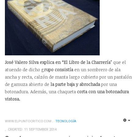
José Valero Silva explica en “El Libro de la Charrería"
que el
atuendo de dicho g
rupo consistía
en un sombrero de ala
ancha y recta, calzón de manta largo cubierto por un pantalón
de gamuza abierto de
la parte baja y abrochada
por una
botonadura. Además, una chaqueta
corta con una botonadura
vistosa.
WWW.ELPUNTOCRITICO.COM
TECNOLOGÍ­A
EMP
CREATED: 11 SEPTEMBER 2014