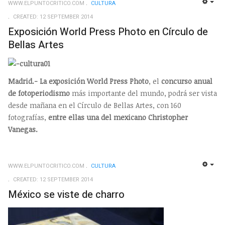
WWW.ELPUNTOCRITICO.COM
CULTURA
EMP
CREATED: 12 SEPTEMBER 2014
Exposición World Press Photo en Círculo de
Bellas Artes
Madrid.- La exposición World Press Photo
, el
concurso anual
de fotoperiodismo
más importante del mundo, podrá ser vista
desde mañana en el Círculo de Bellas Artes, con 160
fotografías,
entre ellas una del mexicano Christopher
Vanegas.
WWW.ELPUNTOCRITICO.COM
CULTURA
EMP
CREATED: 12 SEPTEMBER 2014
México se viste de charro