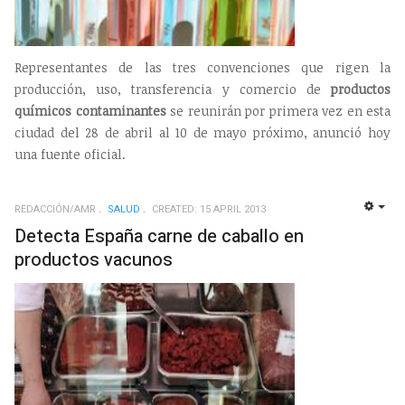
Representantes de las tres convenciones que rigen la
producción, uso, transferencia y comercio de
productos
químicos contaminantes
se reunirán por primera vez en esta
ciudad del 28 de abril al 10 de mayo próximo, anunció hoy
una fuente oficial.
REDACCIÓN/AMR
SALUD
CREATED: 15 APRIL 2013
EMP
Detecta España carne de caballo en
productos vacunos