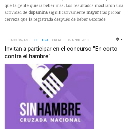
que la gente quiera beber más. Los resultados mostraron una
actividad de
dopamina
significativamente
mayor
tras probar
cerveza que la registrada después de beber Gatorade
REDACCIÓN/AMR
CULTURA
CREATED: 15 APRIL 2013
EMP
Invitan a participar en el concurso "En corto
contra el hambre"