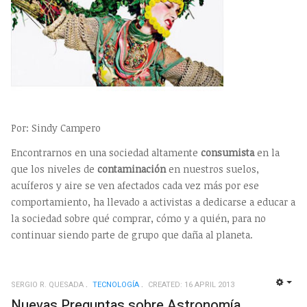
Por: Sindy Campero
Encontrarnos en una sociedad altamente
consumista
en la
que los niveles de
contaminación
en nuestros suelos,
acuíferos y aire se ven afectados cada vez más por ese
comportamiento, ha llevado a activistas a dedicarse a educar a
la sociedad sobre qué comprar, cómo y a quién, para no
continuar siendo parte de grupo que daña al planeta.
SERGIO R. QUESADA
TECNOLOGÍ­A
CREATED: 16 APRIL 2013
EMP
Nuevas Preguntas sobre Astronomía