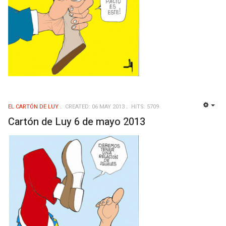
EL CARTÓN DE LUY
CREATED: 06 MAY 2013
HITS: 5709
EMP
Cartón de Luy 6 de mayo 2013