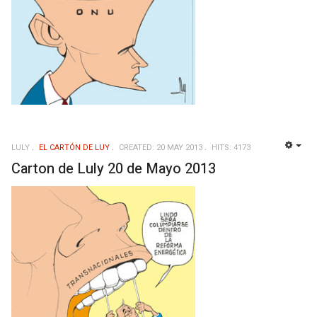
LULY
EL CARTÓN DE LUY
CREATED: 20 MAY 2013
HITS: 4173
EMP
Carton de Luly 20 de Mayo 2013