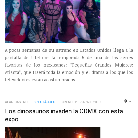
A pocas semanas de su estreno en Estados Unidos llega a la
pantalla de Lifetime la temporada 5 de una de las series
favoritas de los mexicanos: “Pequeñas Grandes Mujeres:
Atlanta”, que traerá toda la emoción y el drama a los que los
televidentes están acostumbrados,
ALAN CASTRO
ESPECTÁCULOS
CREATED: 17 APRIL 2019
EMP
Los dinosaurios invaden la CDMX con esta
expo