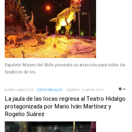
Papalote Museo del Niño presenta su atracción para todos los
fanáticos de los
RUBEN LABASTIDS
ESPECTÁCULOS
CREATED: 16 APRIL 2019
EMP
La jaula de las locas regresa al Teatro Hidalgo
protagonizada por Mario Iván Martínez y
Rogelio Suárez