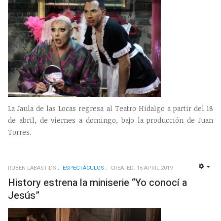
La Jaula de las Locas regresa al Teatro Hidalgo a partir del 18
de abril, de viernes a domingo, bajo la producción de Juan
Torres.
RUBEN LABASTIDS
ESPECTÁCULOS
CREATED: 15 APRIL 2019
EMP
History estrena la miniserie “Yo conocí a
Jesús”