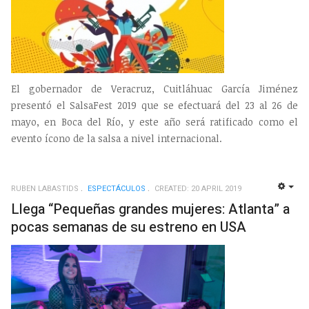
El gobernador de Veracruz, Cuitláhuac García Jiménez
presentó el SalsaFest 2019 que se efectuará del 23 al 26 de
mayo, en Boca del Río, y este año será ratificado como el
evento ícono de la salsa a nivel internacional.
RUBEN LABASTIDS
ESPECTÁCULOS
CREATED: 20 APRIL 2019
EMP
Llega “Pequeñas grandes mujeres: Atlanta” a
pocas semanas de su estreno en USA