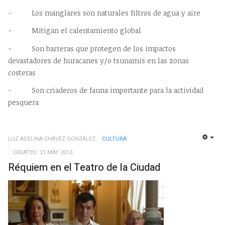
- Los manglares son naturales filtros de agua y aire
- Mitigan el calentamiento global
- Son barreras que protegen de los impactos
devastadores de huracanes y/o tsunamis en las zonas
costeras
- Son criaderos de fauna importante para la actividad
pesquera
LUZ ADELINA CHÁVEZ GONZÁLEZ
CULTURA
EMP
CREATED: 21 MAY 2013
Réquiem en el Teatro de la Ciudad