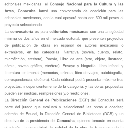
editoriales mexicanas, el
Consejo Nacional para la Cultura y las
Artes
,
Conaculta
, lanzó una convocatoria de coedición para las
editoriales mexicanas, con la cual apoyará hasta con 300 mil pesos al
proyecto seleccionado.
La
convocatoria
es para
editoriales mexicanas
con una antigüedad
mínima de dos años en el mercado editorial, que presenten proyectos
de publicación de obras en español de autores mexicanos o
extranjeros, en las categorías: Narrativa (novela, cuento, relato,
microficción, etcétera), Poesía, Libro de arte (arte, objeto, ilustrado,
cómic, novela gráfica, etcétera), Ensayo y biografía, Libro infantil y
Literatura testimonial (memorias, crónica, libro de viajes, autobiografía,
correspondencia, etcétera). Cada editorial podrá presentar máximo tres
proyectos, independientemente de la categoría, y las obras propuestas
pueden ser inéditas, reimpresiones y/o reediciones.
La
Dirección General de Publicaciones
(DGP) del Conaculta será
parte del jurado que evaluará y seleccionará las obras a coeditar,
además de Educal, la Dirección General de Bibliotecas (DGB) y un
directivo de la presidencia del
Conaculta
, quienes tomarán en cuenta
el interés, la originalidad, la calidad de la obra, la trayectoria de la