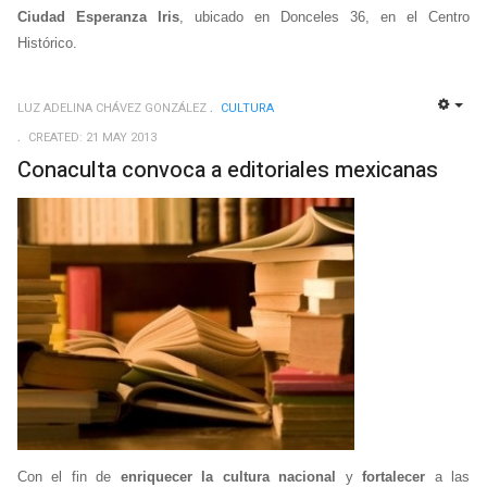
Ciudad Esperanza Iris
, ubicado en Donceles 36, en el Centro
Histórico.
LUZ ADELINA CHÁVEZ GONZÁLEZ
CULTURA
EMP
CREATED: 21 MAY 2013
Conaculta convoca a editoriales mexicanas
Con el fin de
enriquecer la cultura nacional
y
fortalecer
a las