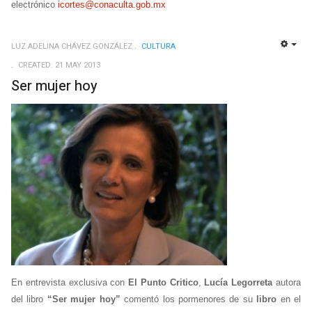
electrónico
icortes@conaculta.gob.mx
LUZ ADELINA CHÁVEZ GONZÁLEZ
CULTURA
EMP
CREATED: 21 MAY 2013
Ser mujer hoy
En entrevista exclusiva con
El Punto Critico
,
Lucía Legorreta
autora
del libro
“Ser mujer hoy”
comentó los pormenores de su
libro
en el