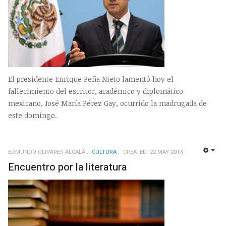
El presidente Enrique Peña Nieto lamentó hoy el
fallecimiento del escritor, académico y diplomático
mexicano, José María Pérez Gay, ocurrido la madrugada de
este domingo.
EDMUNDO OLIVARES ALCALÁ
CULTURA
CREATED: 22 MAY 2013
EMP
Encuentro por la literatura