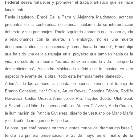
Federal
desea fortalecer y promover el trabajo artístico que se hace
localmente.
Paola Izquierdo, Emoé De la Parra y Alejandra Maldonado, actrices
presentes en la conferencia de prensa, hablaron de su interpretación
del texto y sus personajes, Paola Izquierdo comentó que la obra ayuda
a relacionarnos con la muerte, sin embargo, “no es una muerte
desesperanzadora, es conciencia y humor hacia la muerte”; Emoé dijo
que ha sido una delicia trabajar en el proyecto que también habla de la
vida, no sólo de la muerte, “es una reflexión sobre la vida… porque la
desperdiciamos”; Alejandra Maldonado refirió que la música es otro
aspecto relevante de la obra, “todo está hermosamente planeado”.
Además de las actrices, la puesta en escena presenta el trabajo de
Erando González, Harif Ovalle, Arturo Reyes, Georgina Tábora, Rodilfo
Nevarewz, Carlos Orozco, Américo del Río, Haydeé Boetto, Olek Gouk
y Savarthasi Uribe. La escenografía de Atenea Chávez y Auda Caraza,
la iluminación de Patricia Gutiérrez, diseño de vestuario de Mario Marín
y el diseño de imagen de Felipe Lara.
La obra, que está basada en tres cuentos cortos del dramaturgo israelí,
tendrá su primera presentación el 23 de mayo en el
Teatro de la