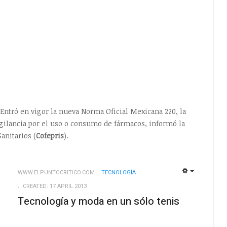
 Entró en vigor la nueva Norma Oficial Mexicana 220, la
igilancia por el uso o consumo de fármacos, informó la
anitarios (
Cofepris
).
WWW.ELPUNTOCRITICO.COM
TECNOLOGÍ­A
EMPTY
EMPTY
CREATED: 17 APRIL 2013
Tecnología y moda en un sólo tenis