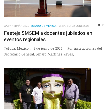
GABY HERNÁNDEZ
ESTADO DE MÉXICO
CREATED: 02 JUNE 2026
EMP
Festeja SMSEM a docentes jubilados en
eventos regionales
Toluca, México ::: 2 de junio de 2026 ::: Por instrucciones del
Secretario General, Jenaro Martínez Reyes,