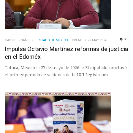
GABY HERNÁNDEZ
ESTADO DE MÉXICO
CREATED: 27 MAY 2026
EMP
Impulsa Octavio Martínez reformas de justicia
en el Edoméx
Toluca, México ::: 27 de mayo de 2026 ::: El diputado concluyó
el primer periodo de sesiones de la LXII Legislatura