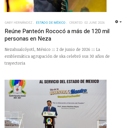
GABY HERNÁNDEZ
ESTADO DE MÉXICO
CREATED: 02 JUNE 2026
EMP
Reúne Panteón Rococó a más de 120 mil
personas en Neza
Nezahualcóyotl, México ::: 2 de junio de 2026 ::: La
emblemática agrupación de ska celebró sus 30 años de
trayectoria