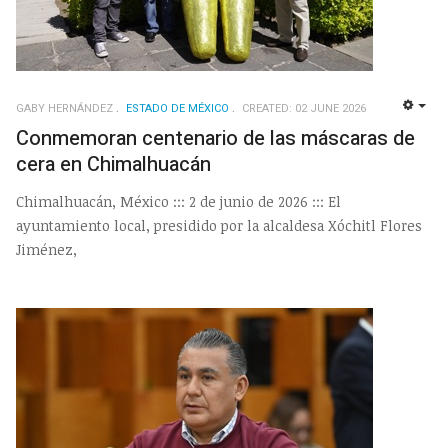
GABY HERNÁNDEZ
ESTADO DE MÉXICO
CREATED: 02 JUNE 2026
EMP
Conmemoran centenario de las máscaras de
cera en Chimalhuacán
Chimalhuacán, México ::: 2 de junio de 2026 ::: El
ayuntamiento local, presidido por la alcaldesa Xóchitl Flores
Jiménez,