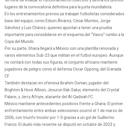
termine de evaluar el funcionamiento colectivo y defina los últimos
lugares de la convocatoria definitiva para la justa mundialista.
En los entrenamientos previos ya trabajan futbolistas considerados
base del equipo, como Edson Álvarez, César Montes, Jorge
Sánchez y Luis Chávez, quienes apuntan a tener una prueba
importante para consolidarse en el esquema del “Vasco” rumbo a la
Copa del Mundo.
Por su parte, Ghana llegará a México con una plantilla renovada y
varios elementos Sub-23 que militan en el futbol europeo. Aunque
no contará con todas sus figuras, el conjunto africano mantiene
jugadores de peligro como el defensa Oscar Oppong, del Granada
CF.
También destacan en ofensiva Ibrahim Osman, jugador del
Brighton & Hove Albion; Jesurun Rak-Sakyi, elemento del Crystal
Palace; y Jerry Afriyie, atacante del Al-Qadsiah FC.
México mantiene antecedentes positivos frente a Ghana. El primer
enfrentamiento entre ambas selecciones ocurrió el 1 de marzo de
2006, con triunfo tricolor por 1-0 gracias a un gol de Guillermo
Franco. El duelo más reciente se disputó en octubre de 2023 y