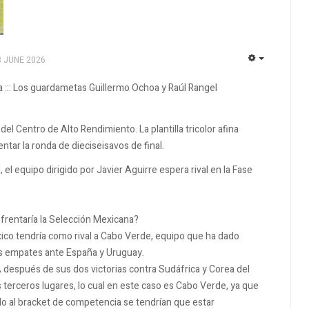
3 JUNE 2026
EMPTY
ua ::: Los guardametas Guillermo Ochoa y Raúl Rangel
el Centro de Alto Rendimiento. La plantilla tricolor afina
entar la ronda de dieciseisavos de final.
 el equipo dirigido por Javier Aguirre espera rival en la Fase
enfrentaría la Selección Mexicana?
xico tendría como rival a Cabo Verde, equipo que ha dado
os empates ante España y Uruguay.
 después de sus dos victorias contra Sudáfrica y Corea del
os terceros lugares, lo cual en este caso es Cabo Verde, ya que
do al bracket de competencia se tendrían que estar