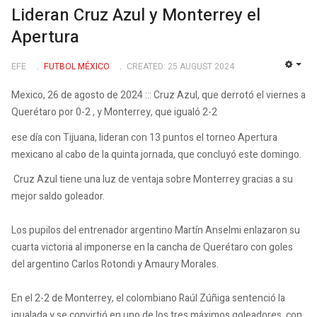
Lideran Cruz Azul y Monterrey el
Apertura
EFE
FUTBOL MÉXICO
CREATED: 25 AUGUST 2024
EMP
Mexico, 26 de agosto de 2024 ::: Cruz Azul, que derrotó el viernes a
Querétaro por 0-2 , y Monterrey, que igualó 2-2
ese día con Tijuana, lideran con 13 puntos el torneo Apertura
mexicano al cabo de la quinta jornada, que concluyó este domingo.
Cruz Azul tiene una luz de ventaja sobre Monterrey gracias a su
mejor saldo goleador.
Los pupilos del entrenador argentino Martín Anselmi enlazaron su
cuarta victoria al imponerse en la cancha de Querétaro con goles
del argentino Carlos Rotondi y Amaury Morales.
En el 2-2 de Monterrey, el colombiano Raúl Zúñiga sentenció la
igualada y se convirtió en uno de los tres máximos goleadores, con