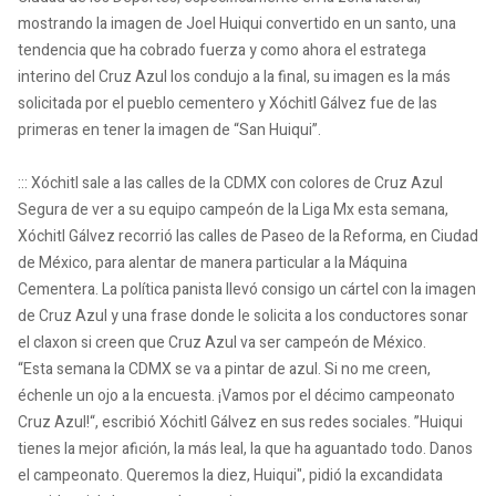
mostrando la imagen de Joel Huiqui convertido en un santo, una
tendencia que ha cobrado fuerza y como ahora el estratega
interino del Cruz Azul los condujo a la final, su imagen es la más
solicitada por el pueblo cementero y Xóchitl Gálvez fue de las
primeras en tener la imagen de “San Huiqui”.
::: Xóchitl sale a las calles de la CDMX con colores de Cruz Azul
Segura de ver a su equipo campeón de la Liga Mx esta semana,
Xóchitl Gálvez recorrió las calles de Paseo de la Reforma, en Ciudad
de México, para alentar de manera particular a la Máquina
Cementera. La política panista llevó consigo un cártel con la imagen
de Cruz Azul y una frase donde le solicita a los conductores sonar
el claxon si creen que Cruz Azul va ser campeón de México.
“Esta semana la CDMX se va a pintar de azul. Si no me creen,
échenle un ojo a la encuesta. ¡Vamos por el décimo campeonato
Cruz Azul!“, escribió Xóchitl Gálvez en sus redes sociales. ”Huiqui
tienes la mejor afición, la más leal, la que ha aguantado todo. Danos
el campeonato. Queremos la diez, Huiqui", pidió la excandidata