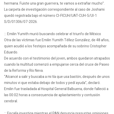
hermana. Fuiste una gran guerrera, te vamos a extrañar mucho”.
La carpeta de investigación correspondiente al caso de Joshami
quedó registrada bajo el número CI-FICUH/UAT-CUH-5/UI-1
S/D/01306/07-2026.
::: Emilin Yumith murió buscando celebrar el triunfo de México
Otra de las víctimas fue Emilin Yumith Téllez González, de 48 años,
quien acudió a los festejos acompañada de su sobrino Cristopher
Eduardo.
De acuerdo con el testimonio del joven, ambos quedaron atrapados
cuando la multitud comenzó a empujarse cerca del cruce de Paseo
de la Reforma y Río Neva.
“Alcancé a salir y buscaba a mi tía que usa bastón; después de unos
minutos vi que estaba debajo de todos y pedí ayuda”, declaró.
Emilin fue trasladada al Hospital General Balbuena, donde falleció a
las 00:02 horas a consecuencia de aplastamiento y contusión
cerebral.
::: Fiscalía investiga mientras el PAN denuncia presuntas omisiones