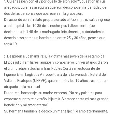
“¿Quiénes iban con él y por qué lo dejaron solo?”, cuestionan sus
allegados, quienes aseguran que aún desconocen la identidad de
dos de las personas que aparecen en la grabación.
De acuerdo con el relato proporcionado a Publimetro, Isaías ingresó
a un hospital a las 10:35 de la noche y su fallecimiento fue
declarado a la 1:45 de la madrugada. Inicialmente, autoridades lo
describieron como un hombre de entre 25 y 30 años, pese a que
tenía 19.
::: Despiden a Joshami Irais, la víctima más joven de la estampida
El 2 de julio, familiares, amigos y compañeros universitarios dieron
el último adiós a Joshami Irais Robles Cortázar, estudiante de
Ingeniería en Logística Aeroportuaria de la Universidad Estatal del
Valle de Ecatepec (UNEVE), quien murió a los 19 años tras quedar
atrapada en la multitud.
Durante el homenaje, su madre expresó: “No hay palabras para
expresar cuánto te extraño, hija mía. Siempre serás mi más grande
bendición y mi amor eterno”.
Su hermana también le dedicó un mensaje: “Te amo eternamente,