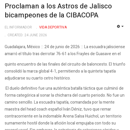
Proclaman a los Astros de Jalisco
bicampeones de la CIBACOPA
EL INFORMADOR
VIDA DEPORTIVA
EMP
CREATED: 24 JUNE 2026
Guadalajara, México ::: 24 de junio de 2026 ::: La escuadra jalisciense
amarró el título tras derrotar 76-61 a los Frayles de Guasave en el
quinto encuentro de las finales del circuito de baloncesto. El triunfo
consolidó la marca global 4-1, permitiendo a la quinteta tapatía
adjudicarse su cuarto cetro histórico.
El duelo definitivo fue una auténtica batalla táctica que culminó de
forma categórica al sonar la chicharra del cuarto periodo. No fue un
camino sencillo. La escuadra tapatía, comandada por la mente
maestra del head coach español Iván Déniz, tuvo que remar
contracorriente en la indomable Arena Salsa Huichol, un territorio
sumamente hostil donde la afición local empujaba con todo su