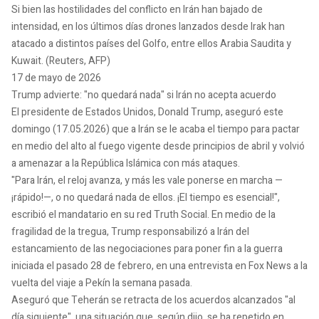
Si bien las hostilidades del conflicto en Irán han bajado de
intensidad, en los últimos días drones lanzados desde Irak han
atacado a distintos países del Golfo, entre ellos Arabia Saudita y
Kuwait. (Reuters, AFP)
17 de mayo de 2026
Trump advierte: "no quedará nada" si Irán no acepta acuerdo
El presidente de Estados Unidos, Donald Trump, aseguró este
domingo (17.05.2026) que a Irán se le acaba el tiempo para pactar
en medio del alto al fuego vigente desde principios de abril y volvió
a amenazar a la República Islámica con más ataques.
"Para Irán, el reloj avanza, y más les vale ponerse en marcha —
¡rápido!—, o no quedará nada de ellos. ¡El tiempo es esencial!",
escribió el mandatario en su red Truth Social. En medio de la
fragilidad de la tregua, Trump responsabilizó a Irán del
estancamiento de las negociaciones para poner fin a la guerra
iniciada el pasado 28 de febrero, en una entrevista en Fox News a la
vuelta del viaje a Pekín la semana pasada.
Aseguró que Teherán se retracta de los acuerdos alcanzados "al
día siguiente", una situación que, según dijo, se ha repetido en