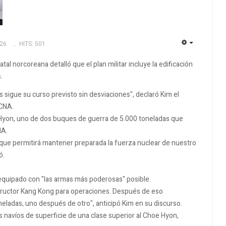
026
HITS: 501
EMPTY
al norcoreana detalló que el plan militar incluye la edificación
.
 sigue su curso previsto sin desviaciones", declaró Kim el
KCNA.
 Hyon, uno de dos buques de guerra de 5.000 toneladas que
NA.
rque permitirá mantener preparada la fuerza nuclear de nuestro
ó.
equipado con "las armas más poderosas" posible.
ructor Kang Kong para operaciones. Después de eso
ladas, uno después de otro", anticipó Kim en su discurso.
 navíos de superficie de una clase superior al Choe Hyon,