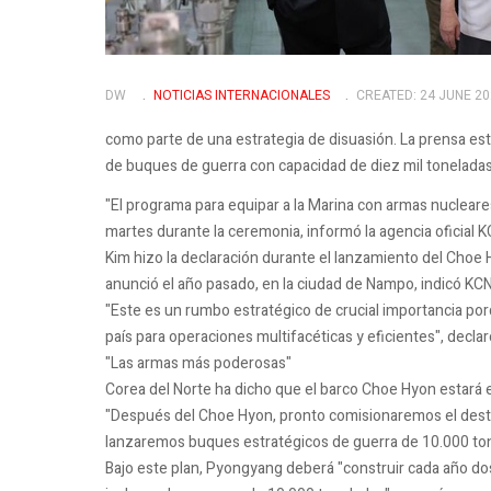
DW
NOTICIAS INTERNACIONALES
CREATED: 24 JUNE 2
como parte de una estrategia de disuasión. La prensa estat
de buques de guerra con capacidad de diez mil toneladas
"El programa para equipar a la Marina con armas nucleares
martes durante la ceremonia, informó la agencia oficial 
Kim hizo la declaración durante el lanzamiento del Choe
anunció el año pasado, en la ciudad de Nampo, indicó KC
"Este es un rumbo estratégico de crucial importancia po
país para operaciones multifacéticas y eficientes", declar
"Las armas más poderosas"
Corea del Norte ha dicho que el barco Choe Hyon estará 
"Después del Choe Hyon, pronto comisionaremos el dest
lanzaremos buques estratégicos de guerra de 10.000 tone
Bajo este plan, Pyongyang deberá "construir cada año dos