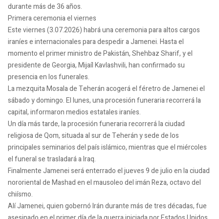
durante más de 36 años.
Primera ceremonia el viernes
Este viernes (3.07.2026) habrá una ceremonia para altos cargos
iraníes e internacionales para despedir a Jamenei. Hasta el
momento el primer ministro de Pakistán, Shehbaz Sharif, y el
presidente de Georgia, Mijaíl Kavlashvili, han confirmado su
presencia en los funerales.
La mezquita Mosala de Teherán acogerá el féretro de Jamenei el
sábado y domingo. El lunes, una procesión funeraria recorrerá la
capital, informaron medios estatales iraníes.
Un día más tarde, la procesión funeraria recorrerá la ciudad
religiosa de Qom, situada al sur de Teherán y sede de los
principales seminarios del país islámico, mientras que el miércoles
el funeral se trasladará a Iraq.
Finalmente Jamenei será enterrado el jueves 9 de julio en la ciudad
nororiental de Mashad en el mausoleo del imán Reza, octavo del
chiísmo.
Alí Jamenei, quien gobernó Irán durante más de tres décadas, fue
asesinado en el primer día de la guerra iniciada por Estados Unidos