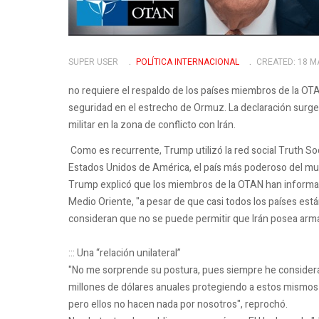
SUPER USER
POLÍTICA INTERNACIONAL
CREATED: 18 M
no requiere el respaldo de los países miembros de la OTAN
seguridad en el estrecho de Ormuz. La declaración surge 
militar en la zona de conflicto con Irán.
Como es recurrente, Trump utilizó la red social Truth So
Estados Unidos de América, el país más poderoso del 
Trump explicó que los miembros de la OTAN han informado
Medio Oriente, "a pesar de que casi todos los países es
consideran que no se puede permitir que Irán posea arma
::: Una “relación unilateral”
"No me sorprende su postura, pues siempre he considera
millones de dólares anuales protegiendo a estos mismos p
pero ellos no hacen nada por nosotros", reprochó.