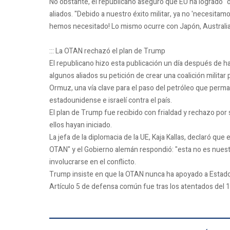
No obstante, el republicano aseguró que EU ha logrado "di
aliados. "Debido a nuestro éxito militar, ya no 'necesitam
hemos necesitado! Lo mismo ocurre con Japón, Australia 
::: La OTAN rechazó el plan de Trump
El republicano hizo esta publicación un día después de ha
algunos aliados su petición de crear una coalición militar
Ormuz, una vía clave para el paso del petróleo que perma
estadounidense e israelí contra el país.
El plan de Trump fue recibido con frialdad y rechazo por
ellos hayan iniciado.
La jefa de la diplomacia de la UE, Kaja Kallas, declaró qu
OTAN" y el Gobierno alemán respondió: "esta no es nuest
involucrarse en el conflicto.
Trump insiste en que la OTAN nunca ha apoyado a Estados 
Artículo 5 de defensa común fue tras los atentados del