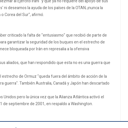
ezmar al Ejército iraní" y que ya no requiere del apoyo de sus
os' ni deseamos la ayuda de los países de la OTAN; ¡nunca la
o Corea del Sur", afirmó.
ber criticado la falta de "entusiasmo" que recibió de parte de
 para garantizar la seguridad de los buques en el estrecho de
nece bloqueada por Irán en represalia a la ofensiva
 sus aliados, que han respondido que esta no es una guerra que
e el estrecho de Ormuz "queda fuera del ámbito de acción de la
ra guerra". También Australia, Canadá y Japón han descartado
Unidos pero la única vez que la Alianza Atlántica activó el
 11 de septiembre de 2001, en respaldo a Washington.