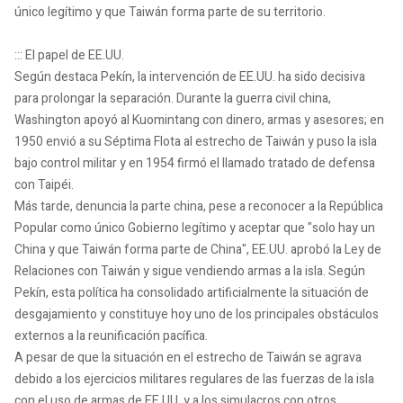
único legítimo y que Taiwán forma parte de su territorio.
::: El papel de EE.UU.
Según destaca Pekín, la intervención de EE.UU. ha sido decisiva
para prolongar la separación. Durante la guerra civil china,
Washington apoyó al Kuomintang con dinero, armas y asesores; en
1950 envió a su Séptima Flota al estrecho de Taiwán y puso la isla
bajo control militar y en 1954 firmó el llamado tratado de defensa
con Taipéi.
Más tarde, denuncia la parte china, pese a reconocer a la República
Popular como único Gobierno legítimo y aceptar que "solo hay un
China y que Taiwán forma parte de China", EE.UU. aprobó la Ley de
Relaciones con Taiwán y sigue vendiendo armas a la isla. Según
Pekín, esta política ha consolidado artificialmente la situación de
desgajamiento y constituye hoy uno de los principales obstáculos
externos a la reunificación pacífica.
A pesar de que la situación en el estrecho de Taiwán se agrava
debido a los ejercicios militares regulares de las fuerzas de la isla
con el uso de armas de EE.UU. y a los simulacros con otros