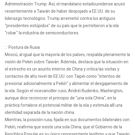
Administración Trump. Así, el mandatario estadounidense acusó
recientemente a Taiwán de haber despojado a EE.UU. de su
liderazgo tecnológico. Trump arremetió contra los antiguos
"presidentes estúpidos" de su país que le permitieron a la isla
"robar" la industria de semiconductores.
::: Postura de Rusia
Moscú, al igual que la mayoría de los países, respalda plenamente la
visión de Pekín sobre Taiwán. Además, destaca que la situación en
el estrecho es un asunto interno de China y critica las visitas y
contactos de alto nivel de EE.UU. con Taipéi como "intentos de
presionar adicionalmente a Pekín" y alimentar el desgajamiento de
la isla. Según el vicecanciller ruso, Andréi Rudenko, Washington,
aunque dice reconocer el principio de "una sola China", en la
práctica fortalece el potencial militar de la isla y estimula allí una
identidad separada de la nación china.
Mientras, la posición rusa, fijada en sus documentos bilaterales con
Pekín, reafirma que existe una sola China, que el Gobierno de la
República Popular es su único representante legítimo y que Taiwán