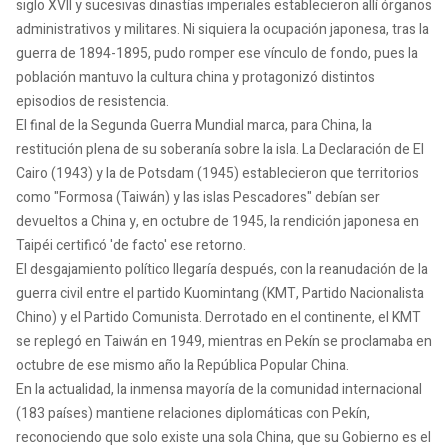
siglo XVII y sucesivas dinastías imperiales establecieron allí órganos
administrativos y militares. Ni siquiera la ocupación japonesa, tras la
guerra de 1894-1895, pudo romper ese vínculo de fondo, pues la
población mantuvo la cultura china y protagonizó distintos
episodios de resistencia.
El final de la Segunda Guerra Mundial marca, para China, la
restitución plena de su soberanía sobre la isla. La Declaración de El
Cairo (1943) y la de Potsdam (1945) establecieron que territorios
como "Formosa (Taiwán) y las islas Pescadores" debían ser
devueltos a China y, en octubre de 1945, la rendición japonesa en
Taipéi certificó 'de facto' ese retorno.
El desgajamiento político llegaría después, con la reanudación de la
guerra civil entre el partido Kuomintang (KMT, Partido Nacionalista
Chino) y el Partido Comunista. Derrotado en el continente, el KMT
se replegó en Taiwán en 1949, mientras en Pekín se proclamaba en
octubre de ese mismo año la República Popular China.
En la actualidad, la inmensa mayoría de la comunidad internacional
(183 países) mantiene relaciones diplomáticas con Pekín,
reconociendo que solo existe una sola China, que su Gobierno es el