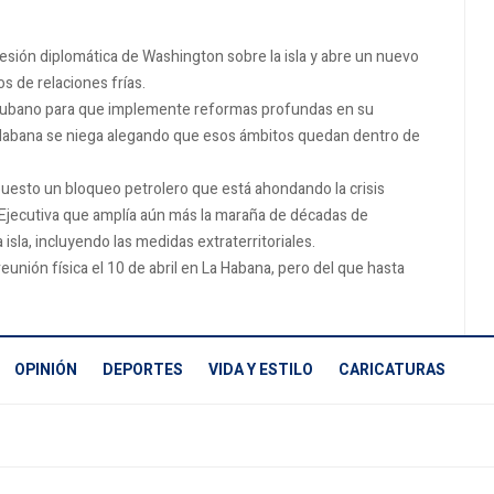
sión diplomática de Washington sobre la isla y abre un nuevo
 de relaciones frías.
 cubano para que implemente reformas profundas en su
a Habana se niega alegando que esos ámbitos quedan dentro de
puesto un bloqueo petrolero que está ahondando la crisis
 Ejecutiva que amplía aún más la maraña de décadas de
isla, incluyendo las medidas extraterritoriales.
unión física el 10 de abril en La Habana, pero del que hasta
OPINIÓN
DEPORTES
VIDA Y ESTILO
CARICATURAS