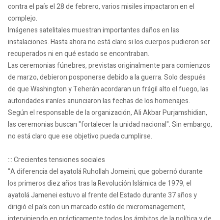
contra el país el 28 de febrero, varios misiles impactaron en el
complejo.
Imágenes satelitales muestran importantes daños en las
instalaciones. Hasta ahora no está claro si los cuerpos pudieron ser
recuperados ni en qué estado se encontraban.
Las ceremonias fúnebres, previstas originalmente para comienzos
de marzo, debieron posponerse debido a la guerra. Solo después
de que Washington y Teherán acordaran un frágil alto el fuego, las
autoridades iraníes anunciaron las fechas de los homenajes.
Según el responsable de la organización, Ali Akbar Purjamshidian,
las ceremonias buscan "fortalecer la unidad nacional". Sin embargo,
no está claro que ese objetivo pueda cumplirse.
::: Crecientes tensiones sociales
"A diferencia del ayatolá Ruhollah Jomeini, que gobernó durante
los primeros diez años tras la Revolución Islámica de 1979, el
ayatolá Jamenei estuvo al frente del Estado durante 37 años y
dirigió el país con un marcado estilo de micromanagement,
interviniendo en prácticamente todos los ámbitos de la política y de