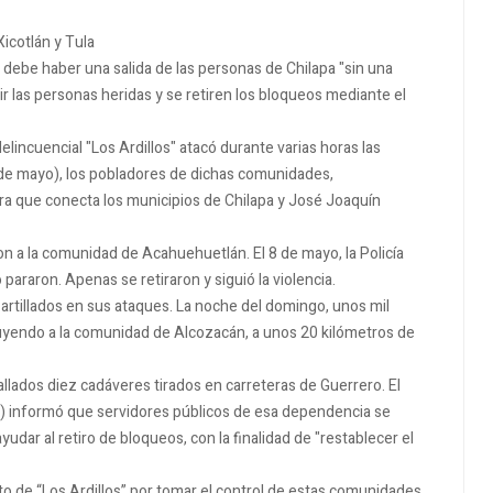
Xicotlán y Tula
 debe haber una salida de las personas de Chilapa "sin una
las personas heridas y se retiren los bloqueos mediante el
elincuencial "Los Ardillos" atacó durante varias horas las
 de mayo), los pobladores de dichas comunidades,
ra que conecta los municipios de Chilapa y José Joaquín
on a la comunidad de Acahuehuetlán. El 8 de mayo, la Policía
o pararon. Apenas se retiraron y siguió la violencia.
s artillados en sus ataques. La noche del domingo, unos mil
uyendo a la comunidad de Alcozacán, a unos 20 kilómetros de
llados diez cadáveres tirados en carreteras de Guerrero. El
) informó que servidores públicos de esa dependencia se
ayudar al retiro de bloqueos, con la finalidad de "restablecer el
o de “Los Ardillos” por tomar el control de estas comunidades