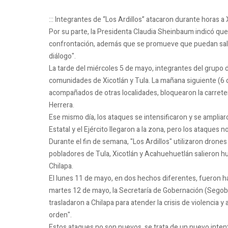
::: Integrantes de “Los Ardillos” atacaron durante horas a 
Por su parte, la Presidenta Claudia Sheinbaum indicó que
confrontación, además que se promueve que puedan salir 
diálogo".
La tarde del miércoles 5 de mayo, integrantes del grupo d
comunidades de Xicotlán y Tula. La mañana siguiente (6
acompañados de otras localidades, bloquearon la carrete
Herrera.
Ese mismo día, los ataques se intensificaron y se ampliar
Estatal y el Ejército llegaron a la zona, pero los ataques n
Durante el fin de semana, "Los Ardillos" utilizaron drone
pobladores de Tula, Xicotlán y Acahuehuetlán salieron h
Chilapa.
El lunes 11 de mayo, en dos hechos diferentes, fueron ha
martes 12 de mayo, la Secretaría de Gobernación (Segob
trasladaron a Chilapa para atender la crisis de violencia y 
orden".
Estos ataques no son nuevos, se trata de un nuevo intent