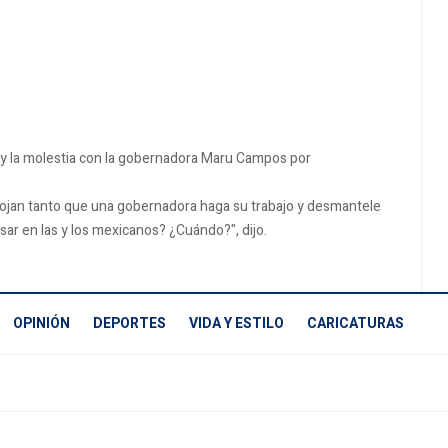
es y la molestia con la gobernadora Maru Campos por
nojan tanto que una gobernadora haga su trabajo y desmantele
ar en las y los mexicanos? ¿Cuándo?", dijo.
OPINIÓN
DEPORTES
VIDA Y ESTILO
CARICATURAS