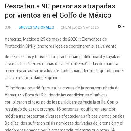
Rescatan a 90 personas atrapadas
por vientos en el Golfo de México
SUN
BREVES NACIONALES
CREATED: 26 MAY 2026
EMP
Veracruz, México ::: 25 de mayo de 2026 ::: Elementos de
Protección Civil y lancheros locales coordinaron el salvamento
de deportistas y turistas que practicaban paddleboard y kayak en
alta mar. Las fuertes rachas de viento intensificadas de manera
repentina arrastraron a los afectados mar adentro, logrando poner
a salvo a la totalidad del grupo.
El incidente ocurrió frente a las costas de la zona conurbada de
Veracruz y Boca del Río, donde las condiciones climáticas
complicaron el retorno de los participantes hacia la orilla. Como
resultado de este percance, 16 personas requirieron atención
médica tras presentar diversas afectaciones físicas y emocionales.
De ellas, dos sufrieron crisis nerviosas derivadas de la tensión y el
miedo ocasionados por la emergencia, mientras que otras 14