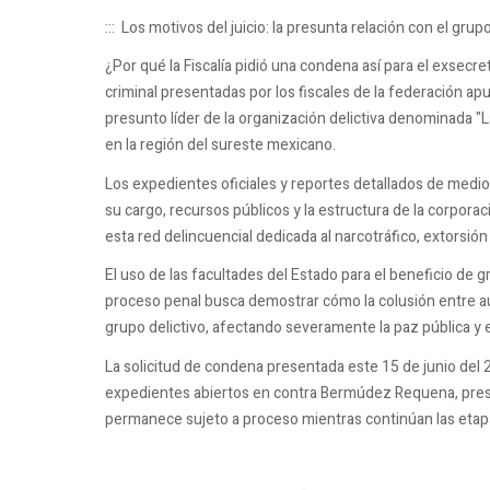
::: Los motivos del juicio: la presunta relación con el grup
¿Por qué la Fiscalía pidió una condena así para el exsecre
criminal presentadas por los fiscales de la federación ap
presunto líder de la organización delictiva denominada "L
en la región del sureste mexicano.
Los expedientes oficiales y reportes detallados de medios
su cargo, recursos públicos y la estructura de la corpora
esta red delincuencial dedicada al narcotráfico, extorsió
El uso de las facultades del Estado para el beneficio de gr
proceso penal busca demostrar cómo la colusión entre au
grupo delictivo, afectando severamente la paz pública y e
La solicitud de condena presentada este 15 de junio del 2
expedientes abiertos en contra Bermúdez Requena, preso 
permanece sujeto a proceso mientras continúan las etapa