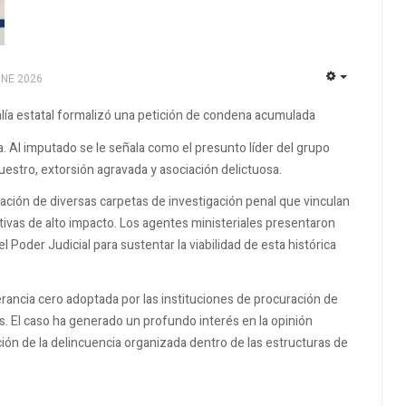
UNE 2026
EMPTY
alía estatal formalizó una petición de condena acumulada
Al imputado se le señala como el presunto líder del grupo
uestro, extorsión agravada y asociación delictuosa.
gración de diversas carpetas de investigación penal que vinculan
vas de alto impacto. Los agentes ministeriales presentaron
l Poder Judicial para sustentar la viabilidad de esta histórica
lerancia cero adoptada por las instituciones de procuración de
os. El caso ha generado un profundo interés en la opinión
ión de la delincuencia organizada dentro de las estructuras de