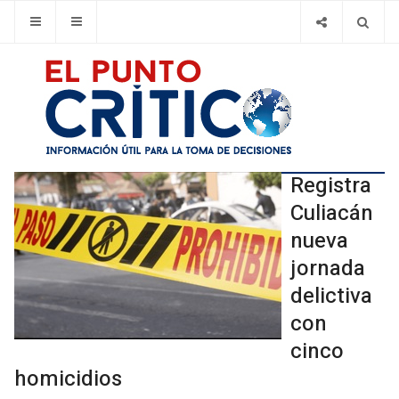
Registra
Culiacán
nueva
jornada
delictiva
con
cinco
homicidios