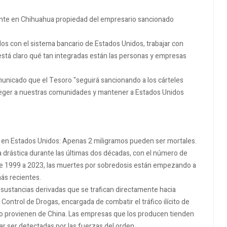
ante en Chihuahua propiedad del empresario sancionado
s con el sistema bancario de Estados Unidos, trabajar con
stá claro qué tan integradas están las personas y empresas
municado que el Tesoro "seguirá sancionando a los cárteles
roteger a nuestras comunidades y mantener a Estados Unidos
tal en Estados Unidos: Apenas 2 miligramos pueden ser mortales.
drástica durante las últimas dos décadas, con el número de
1999 a 2023, las muertes por sobredosis están empezando a
ás recientes.
y sustancias derivadas que se trafican directamente hacia
Control de Drogas, encargada de combatir el tráfico ilícito de
ilo provienen de China. Las empresas que los producen tienden
ar ser detectadas por las fuerzas del orden.