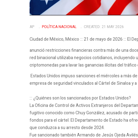
AP
POLÍ­TICA NACIONAL
CREATED: 21 MAY 2026
Ciudad de México, México ::: 21 de mayo de 2026 ::: El D
anunció restricciones financieras contra más de una doce
red binacional utilizaba negocios cotidianos, incluyendo
criptomonedas para lavar las ganancias ilícitas del tráfico
Estados Unidos impuso sanciones el miércoles a más de
empresa de seguridad vinculados al Cártel de Sinaloa y a 
::: ¿Quiénes son los sancionados por Estados Unidos?
La Oficina de Control de Activos Extranjeros del Depart
fugitivo conocido como Chuy González, acusado de partici
fondos para el cártel. El Departamento de Estado ha ofr
que conduzca a su arresto desde 2024.
Fue sancionado también Armando de Jesús Ojeda Avilés, a