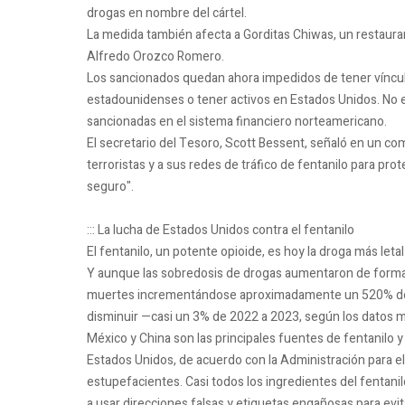
drogas en nombre del cártel.
La medida también afecta a Gorditas Chiwas, un restaur
Alfredo Orozco Romero.
Los sancionados quedan ahora impedidos de tener vínculo
estadounidenses o tener activos en Estados Unidos. No e
sancionadas en el sistema financiero norteamericano.
El secretario del Tesoro, Scott Bessent, señaló en un co
terroristas y a sus redes de tráfico de fentanilo para p
seguro".
::: La lucha de Estados Unidos contra el fentanilo
El fentanilo, un potente opioide, es hoy la droga más le
Y aunque las sobredosis de drogas aumentaron de forma 
muertes incrementándose aproximadamente un 520% de 
disminuir —casi un 3% de 2022 a 2023, según los datos m
México y China son las principales fuentes de fentanilo 
Estados Unidos, de acuerdo con la Administración para el 
estupefacientes. Casi todos los ingredientes del fentan
a usar direcciones falsas y etiquetas engañosas para evit