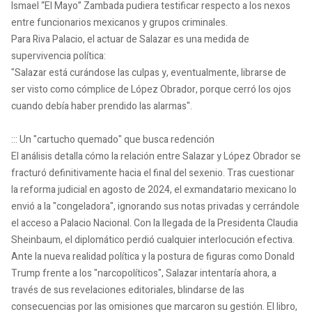
Ismael “El Mayo” Zambada pudiera testificar respecto a los nexos
entre funcionarios mexicanos y grupos criminales.
Para Riva Palacio, el actuar de Salazar es una medida de
supervivencia política:
"Salazar está curándose las culpas y, eventualmente, librarse de
ser visto como cómplice de López Obrador, porque cerró los ojos
cuando debía haber prendido las alarmas".
::: Un "cartucho quemado" que busca redención
El análisis detalla cómo la relación entre Salazar y López Obrador se
fracturó definitivamente hacia el final del sexenio. Tras cuestionar
la reforma judicial en agosto de 2024, el exmandatario mexicano lo
envió a la "congeladora", ignorando sus notas privadas y cerrándole
el acceso a Palacio Nacional. Con la llegada de la Presidenta Claudia
Sheinbaum, el diplomático perdió cualquier interlocución efectiva.
Ante la nueva realidad política y la postura de figuras como Donald
Trump frente a los "narcopolíticos", Salazar intentaría ahora, a
través de sus revelaciones editoriales, blindarse de las
consecuencias por las omisiones que marcaron su gestión. El libro,