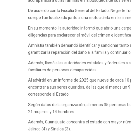
acompañaba a otras familias en la búsqueda de sus seres
De acuerdo con la Fiscalía General del Estado, Negrete f
cuerpo fue localizado junto a una motocicleta en las inme
En su momento, la autoridad informó que abrió una carpet
diligencias para esclarecer el móvil del crimen e identific
Amnistía también demandó identificar y sancionar tanto a
garantizar la reparación del daño a la familia y continuar
Además, llamó a las autoridades estatales y federales a 
familiares de personas desaparecidas.
AI advirtió en un informe de 2025 que nueve de cada 1
encontrar a sus seres queridos, de las que al menos un 97
corresponde al Estado.
Según datos de la organización, al menos 35 personas b
21 mujeres y 14 hombres.
Además, Guanajuato concentra el estado con mayor núme
Jalisco (4) y Sinaloa (3).