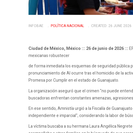
INFOBAE
POLÍ­TICA NACIONAL
CREATED: 26 JUNE 2026
Ciudad de México, México ::: 26 de junio de 2026 :::
EF
mexicanas robustecer
de forma inmediata los esquemas de seguridad pública pa
pronunciamiento de AI ocurre tras el homicidio de la activ
Promesa por Cumplir en el estado de Guanajuato.
La organización aseguró que el crimen "no puede entend
buscadoras enfrentan constantes amenazas, agresiones y 
En ese sentido, Amnistía urgió a la Fiscalía de Guanajuato
independiente e imparcial", considerando la labor de bús
La víctima buscaba a su hermana Laura Angélica Negrete