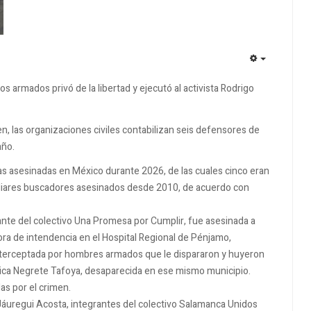
EMPTY
tos armados privó de la libertad y ejecutó al activista Rodrigo
n, las organizaciones civiles contabilizan seis defensores de
año.
s asesinadas en México durante 2026, de las cuales cinco eran
miliares buscadores asesinados desde 2010, de acuerdo con
grante del colectivo Una Promesa por Cumplir, fue asesinada a
ora de intendencia en el Hospital Regional de Pénjamo,
interceptada por hombres armados que le dispararon y huyeron
ica Negrete Tafoya, desaparecida en ese mismo municipio.
s por el crimen.
li Jáuregui Acosta, integrantes del colectivo Salamanca Unidos