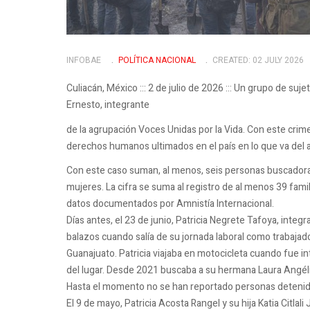
INFOBAE
POLÍ­TICA NACIONAL
CREATED: 02 JULY 2026
Culiacán, México ::: 2 de julio de 2026 ::: Un grupo de suje
Ernesto, integrante
de la agrupación Voces Unidas por la Vida. Con este crime
derechos humanos ultimados en el país en lo que va del 
Con este caso suman, al menos, seis personas buscadora
mujeres. La cifra se suma al registro de al menos 39 fa
datos documentados por Amnistía Internacional.
Días antes, el 23 de junio, Patricia Negrete Tafoya, inte
balazos cuando salía de su jornada laboral como trabajad
Guanajuato. Patricia viajaba en motocicleta cuando fue 
del lugar. Desde 2021 buscaba a su hermana Laura Angél
Hasta el momento no se han reportado personas detenida
El 9 de mayo, Patricia Acosta Rangel y su hija Katia Citla