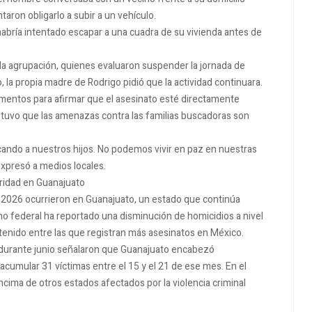
ron obligarlo a subir a un vehículo.
habría intentado escapar a una cuadra de su vivienda antes de
la agrupación, quienes evaluaron suspender la jornada de
la propia madre de Rodrigo pidió que la actividad continuara.
ementos para afirmar que el asesinato esté directamente
tuvo que las amenazas contra las familias buscadoras son
ndo a nuestros hijos. No podemos vivir en paz en nuestras
xpresó a medios locales.
uridad en Guanajuato
e 2026 ocurrieron en Guanajuato, un estado que continúa
no federal ha reportado una disminución de homicidios a nivel
tenido entre las que registran más asesinatos en México.
 durante junio señalaron que Guanajuato encabezó
cumular 31 víctimas entre el 15 y el 21 de ese mes. En el
ncima de otros estados afectados por la violencia criminal