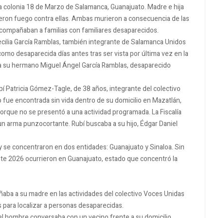
a colonia 18 de Marzo de Salamanca, Guanajuato. Madre e hija
ron fuego contra ellas. Ambas murieron a consecuencia de las
acompañaban a familias con familiares desaparecidos.
ecilia García Ramblas, también integrante de Salamanca Unidos
mo desaparecida días antes tras ser vista por última vez en la
a a su hermano Miguel Ángel García Ramblas, desaparecido
 Patricia Gómez-Tagle, de 38 años, integrante del colectivo
fue encontrada sin vida dentro de su domicilio en Mazatlán,
orque no se presentó a una actividad programada. La Fiscalía
n arma punzocortante. Rubí buscaba a su hijo, Édgar Daniel
 se concentraron en dos entidades: Guanajuato y Sinaloa. Sin
nte 2026 ocurrieron en Guanajuato, estado que concentró la
s
aba a su madre en las actividades del colectivo Voces Unidas
s para localizar a personas desaparecidas.
el hombre conversaba con un vecino frente a su domicilio