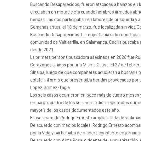
Buscando Desaparecidos, fueron atacadas a balazos en l
circulaban en motocicleta cuando hombres armados abrie
heridas. Las dos participaban en labores de búsqueda y 
Semanas antes, el 18 de marzo, fue localizada sin vida C
Buscando Desaparecidos. La mujer había sido reportada co
comunidad de Valtierrilla, en Salamanca. Cecilia buscab
desde 2021.
La primera persona buscadora asesinada en 2026 fue Rubí
Corazones Unidos por una Misma Causa. El 27 de febrero 
Sinaloa, luego de que compañeras acudieran a buscarla p
estatal informó que presentaba heridas provocadas por u
López Gómez-Tagle.
Los seis casos ocurrieron en poco más de cuatro meses y
embargo, cuatro de los seis homicidios registrados dura
mayoría de los casos documentados este año.
El asesinato de Rodrigo Ernesto amplía la lista de víctima
De acuerdo con medios locales, Rodrigo Ernesto acompañ
por la Vida y participaba de manera constante en jornada
De acuerdo con Alma Rosa, dirigente de la organización, 