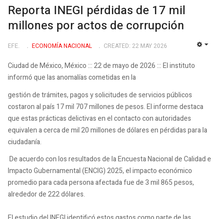
Reporta INEGI pérdidas de 17 mil
millones por actos de corrupción
EFE.
ECONOMÍ­A NACIONAL
CREATED: 22 MAY 2026
EMP
Ciudad de México, México ::: 22 de mayo de 2026 ::: El instituto
informó que las anomalías cometidas en la
gestión de trámites, pagos y solicitudes de servicios públicos
costaron al país 17 mil 707 millones de pesos. El informe destaca
que estas prácticas delictivas en el contacto con autoridades
equivalen a cerca de mil 20 millones de dólares en pérdidas para la
ciudadanía.
De acuerdo con los resultados de la Encuesta Nacional de Calidad e
Impacto Gubernamental (ENCIG) 2025, el impacto económico
promedio para cada persona afectada fue de 3 mil 865 pesos,
alrededor de 222 dólares.
El estudio del INEGI identificó estos gastos como parte de las