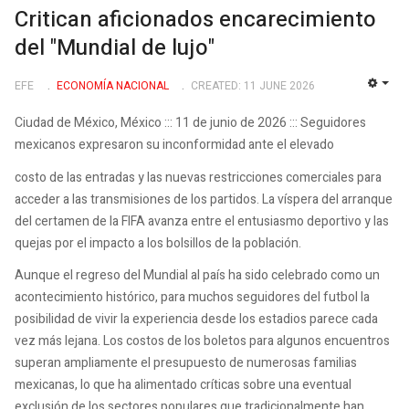
Critican aficionados encarecimiento
del "Mundial de lujo"
EFE
ECONOMÍ­A NACIONAL
CREATED: 11 JUNE 2026
EMP
Ciudad de México, México ::: 11 de junio de 2026 ::: Seguidores
mexicanos expresaron su inconformidad ante el elevado
costo de las entradas y las nuevas restricciones comerciales para
acceder a las transmisiones de los partidos. La víspera del arranque
del certamen de la FIFA avanza entre el entusiasmo deportivo y las
quejas por el impacto a los bolsillos de la población.
Aunque el regreso del Mundial al país ha sido celebrado como un
acontecimiento histórico, para muchos seguidores del futbol la
posibilidad de vivir la experiencia desde los estadios parece cada
vez más lejana. Los costos de los boletos para algunos encuentros
superan ampliamente el presupuesto de numerosas familias
mexicanas, lo que ha alimentado críticas sobre una eventual
exclusión de los sectores populares que tradicionalmente han