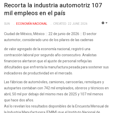
Recorta la industria automotriz 107
mil empleos en el país
SUN
ECONOMÍ­A NACIONAL
CREATED: 22 JUNE 2026
EMP
Ciudad de México, México ::: 22 de junio de 2026 ::: El sector
automotor, considerado uno de los pilares de las cadenas
de valor agregado de la economía nacional, registró una
contracción laboral por segundo año consecutivo. Analistas
financieros alertaron que el ajuste de personal refleja las
dificultades que enfrenta la manufactura pesada para sostener sus
indicadores de productividad en el mercado.
Las fábricas de automóviles, camiones, carrocerías, remolques y
autopartes contaban con 742 mil empleados, obreros y técnicos en
abril, 50 mil por debajo del mismo mes de 2025 y 107 mil menos
que hace dos años.
Así lo revelan los resultados disponibles de la Encuesta Mensual de
la Industria Manufacturera (EMIM) que el Instituto Nacional de