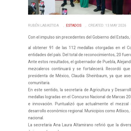
RUBÉN LABASTIDA
ESTADOS
CREATED: 13 MAY 2026
Con el impulso sin precedentes del Gobierno del Estado,
al obtener 91 de las 112 medallas otorgadas en el C
entidades del país. Del total de reconocimientos, 20 fuer
Ante estos resultados, el gobernador de Puebla, Alejandr
mezcaleros continuará y se fortalecerá. Recordó que 
presidenta de México, Claudia Sheinbaum, ya que aseg
comunitaria.
En este sentido, la secretaria de Agricultura y Desarro
medallas logradas en el Concurso Nacional de Marcas 202
e innovación. Puntualizó que actualmente el mezcal r
desarrollo económico regional. Municipios como Atlixco,
nacional.
La secretaria Ana Laura Altamirano refirió que la dive