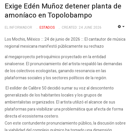
Exige Edén Muñoz detener planta de
amoníaco en Topolobampo
EL INFORMADOR
ESTADOS
CREATED: 24 JUNE 2026
EMP
Los Mochis, México ::: 24 de junio de 2026 ::: El cantautor de música
regional mexicana manifestó públicamente su rechazo
al megaproyecto petroquímico proyectado en la entidad
sinaloense. El pronunciamiento del artista respaldó las demandas
de los colectivos ecologistas, ganando resonancia en las
plataformas sociales y los sectores políticos de la región.
El exlíder de Calibre 50 decidió sumar su voz al descontento
generalizado de los habitantes locales y los grupos de
ambientalistas organizados. El artista utilizó el alcance de sus
plataformas para visibilizar una problemática que afecta de forma
directa el ecosistema costero.
Con este contundente pronunciamiento público, la discusión sobre
la viabilidad del complejo químico ha tomado una dimensión