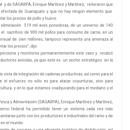
eal y de SAGARPA, Enrique Martínez y Martínez, reiteraron que
na afectada de Guanajuato y que no hay ningún elemento que
ar los precios de pollo y huevo.
la eliminación 519 mil aves ponedoras, de un universo de 140
 el sacrificio de 900 mil pollos para consumo de carne, en un
ensual de cien millones, tampoco representa una amenaza al
ar los precios”, dijo.
nspecciona y monitorea permanentemente este caso y recalcó
ductores avícolas, ya que este es un sector estratégico en la
 vista de integración de cadenas productivas, así como para el
e el esfuerzo no sólo es para atacar coyunturas, sino para
icultura, y en lo que estamos coadyuvando para el mediano y el
l, Pesca y Alimentación (SAGARPA), Enrique Martínez y Martínez,
obierno federal ha permitido tener un sistema cada vez más
anitarias junto con los productores e industriales del ramo y de
 en el mundo.
iente de vacunas y una eficiente logística de distribución, así