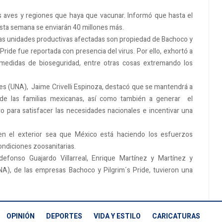
tas aves y regiones que haya que vacunar. Informó que hasta el
esta semana se enviarán 40 millones más.
las unidades productivas afectadas son propiedad de Bachoco y
ride fue reportada con presencia del virus. Por ello, exhortó a
s medidas de bioseguridad, entre otras cosas extremando los
res (UNA), Jaime Crivelli Espinoza, destacó que se mantendrá a
n de las familias mexicanas, así como también a generar el
o para satisfacer las necesidades nacionales e incentivar una
en el exterior sea que México está haciendo los esfuerzos
ondiciones zoosanitarias.
ldefonso Guajardo Villarreal, Enrique Martínez y Martínez y
NA), de las empresas Bachoco y Pilgrim´s Pride, tuvieron una
OPINIÓN
DEPORTES
VIDA Y ESTILO
CARICATURAS