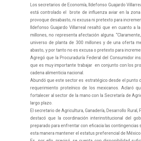
Los secretarios de Economía, Ildefonso Guajardo Villarr
está controlado el brote de influenza aviar en la zo
provoque desabasto, ni excusa ni pretexto para increment
Ildefonso Guajardo Villarreal resaltó que en cuanto a 
millones, no representa afectación alguna. “Claramente,
universo de planta de 300 millones y de una oferta m
abasto, y por tanto no es excusa o pretexto para increment
Agregó que la Procuraduría Federal del Consumidor i
que es muy importante trabajar en conjunto con los pro
cadena alimenticia nacional.
Abundó que este sector es estratégico desde el punto de
requerimiento proteínico de los mexicanos. Aclaró qu
fortalecer al sector de la mano con la Secretaría de Agr
largo plazo.
El secretario de Agricultura, Ganadería, Desarrollo Rura
destacó que la coordinación interinstitucional del g
preparado para enfrentar con eficacia las contingencias s
esta manera mantener el estatus preferencial de México
Es por ello, precisó, se cuenta con disponibilidad sufic