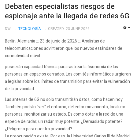
Debaten especialistas riesgos de
espionaje ante la llegada de redes 6G
DW
TECNOLOGÍ­A
CREATED: 23 JUNE 2026
EMP
Berlín, Alemania ::: 23 de junio de 2026 ::: Analistas de
telecomunicaciones advirtieron que los nuevos estándares de
conectividad móvil
poseerán capacidad técnica para rastrear la fisonomía de las
personas en espacios cerrados. Los comités informáticos urgieron
a legislar sobre los límites de transmisión para evitar la vulneración
de la privacidad.
Las antenas de 6G no solo transmitirán datos, como hacen hoy.
También podrán "ver" el entorno, detectar movimiento, localizar
personas, monitorizar su estado. Es como dotar a la red de una
especie de radar; un radar muy potente. ¿Demasiado potente?
¿Peligroso para nuestra privacidad?
La preocupación existe. Por eso, la Universidad Carlos III de Madrid