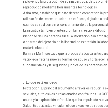
incluyendo la protección de su imagen, voz, datos biométr
reproducido mediante herramientas tecnológicas.
Asimismo, establece que este derecho comprende la prot
utilización de representaciones sintéticas, digitales o aná
cuando se realicen sin el consentimiento de la persona a
La iniciativa también plantea prohibir la creación, difusi
identidad de una persona sin su autorización. Sin embarg
o se trate del ejercicio de la libertad de expresión, la labor 
materia electoral.
Ramírez Marín sostuvo que la propuesta busca anticiparse 
vacío legal facilite nuevas formas de abuso y fortalecer l
fundamentales y la seguridad jurídica de las personas en e
::: Lo que está en juego
Protección. El principal argumento a favor es reducir la 
sexuales, autolesivos o relacionados con fraudes. La OCD
abuso y la explotación infantil, lo que ha impulsado nueva
Salud. Especialistas vinculan el uso excesivo de redes c