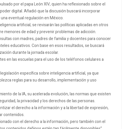
lsado por el papa León XIV, quien ha reflexionado sobre el
poder digital. Añadió que la discusión buscará incorporar
e una eventual regulación en México.
igencia artificial, se revisarán las políticas aplicadas en otros
entre menores de edad y prevenir problemas de adicción.
onsultas con madres, padres de familia y docentes para conocer
anteles educativos. Con base en esos resultados, se buscará
ización durante la jornada escolar.
es en las escuelas para el uso de los teléfonos celulares a
islación específica sobre inteligencia artificial, ya que
blezca reglas para su desarrollo, implementación y uso
iento de la IA, su acelerada evolución, las normas que existen
eguridad, la privacidad y los derechos de las personas.
izar el derecho a la información y a la libertad de expresión,
ar contenidos.
cionado con el derecho a la información, pero también con el
rtos contenidos dañinos estén tan fácilmente disponibles”,