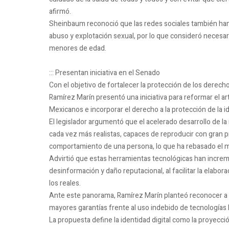
afirmó.
Sheinbaum reconoció que las redes sociales también han fa
abuso y explotación sexual, por lo que consideró necesar
menores de edad.
::: Presentan iniciativa en el Senado
Con el objetivo de fortalecer la protección de los derecho
Ramírez Marín presentó una iniciativa para reformar el art
Mexicanos e incorporar el derecho a la protección de la id
El legislador argumentó que el acelerado desarrollo de la 
cada vez más realistas, capaces de reproducir con gran pre
comportamiento de una persona, lo que ha rebasado el ma
Advirtió que estas herramientas tecnológicas han incremen
desinformación y daño reputacional, al facilitar la elabo
los reales.
Ante este panorama, Ramírez Marín planteó reconocer a niv
mayores garantías frente al uso indebido de tecnologías ba
La propuesta define la identidad digital como la proyecci