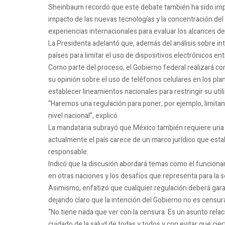
Sheinbaum recordó que este debate también ha sido impu
impacto de las nuevas tecnologías y la concentración del 
experiencias internacionales para evaluar los alcances d
La Presidenta adelantó que, además del análisis sobre intel
países para limitar el uso de dispositivos electrónicos 
Como parte del proceso, el Gobierno federal realizará c
su opinión sobre el uso de teléfonos celulares en los pl
establecer lineamientos nacionales para restringir su util
“Haremos una regulación para poner, por ejemplo, limitant
nivel nacional”, explicó.
La mandataria subrayó que México también requiere una leg
actualmente el país carece de un marco jurídico que esta
responsable.
Indicó que la discusión abordará temas como el funcionam
en otras naciones y los desafíos que representa para la s
Asimismo, enfatizó que cualquier regulación deberá garant
dejando claro que la intención del Gobierno no es censur
“No tiene nada que ver con la censura. Es un asunto rela
cuidado de la salud de todas y todos y con evitar que cie