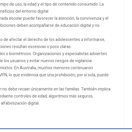
empo de uso, la edad y el tipo de contenido consumido. La
eficios del entorno digital.
rnada escolar puede favorecer la atención, la convivencia y el
ibiciones deben acompañarse de educación digital y no
go de afectar el derecho de los adolescentes a informarse,
cciones resultan excesivas o poco claras.
ales o biométricos. Organizaciones y especialistas advierten
los usuarios y evitar nuevos riesgos de vigilancia.
os mixtos. En Australia, muchos menores continuaron
PN, lo que evidencia que una prohibición, por sí sola, puede
n no debe recaer únicamente en las familias. También implica
ediante controles de edad, algoritmos más seguros,
lfabetización digital.