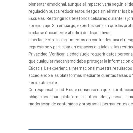
bienestar emocional, aunque el impacto varía según el ti
regulación busca reducir estos riesgos sin eliminar los ben
Escuelas. Restringir los teléfonos celulares durante la jo
aprendizaje. Sin embargo, expertos señalan que las proh
limitarse únicamente al retiro de dispositivos.
Libertad. Entre los argumentos en contra destaca el ries
expresarse y participar en espacios digitales si las restri
Privacidad. Verificar la edad suele requerir datos person
que cualquier mecanismo debe proteger la información de 
Eficacia. La experiencia internacional muestra resultad
accediendo a las plataformas mediante cuentas falsas o V
ser insuficiente.
Corresponsabilidad. Existe consenso en que la protecció
obligaciones para plataformas, autoridades y escuelas m
moderación de contenidos y programas permanentes de a