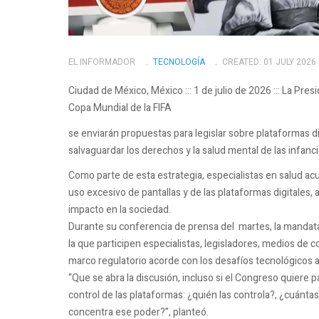
EL INFORMADOR
TECNOLOGÍ­A
CREATED: 01 JULY 2026
Ciudad de México, México ::: 1 de julio de 2026 ::: La Pre
Copa Mundial de la FIFA
se enviarán propuestas para legislar sobre plataformas dig
salvaguardar los derechos y la salud mental de las infanci
Como parte de esta estrategia, especialistas en salud acu
uso excesivo de pantallas y de las plataformas digitales, a
impacto en la sociedad.
Durante su conferencia de prensa del martes, la mandatar
la que participen especialistas, legisladores, medios de c
marco regulatorio acorde con los desafíos tecnológicos a
“Que se abra la discusión, incluso si el Congreso quiere p
control de las plataformas: ¿quién las controla?, ¿cuánt
concentra ese poder?”, planteó.