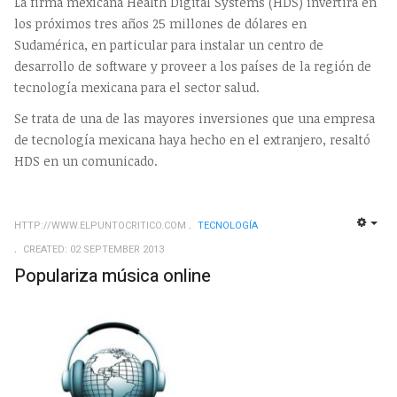
La firma mexicana Health Digital Systems (HDS) invertirá en
los próximos tres años 25 millones de dólares en
Sudamérica, en particular para instalar un centro de
desarrollo de software y proveer a los países de la región de
tecnología mexicana para el sector salud.
Se trata de una de las mayores inversiones que una empresa
de tecnología mexicana haya hecho en el extranjero, resaltó
HDS en un comunicado.
HTTP://WWW.ELPUNTOCRITICO.COM
TECNOLOGÍ­A
EMP
CREATED: 02 SEPTEMBER 2013
Populariza música online