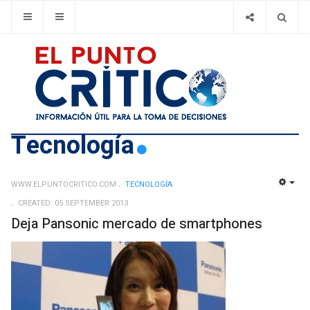
Tecnologí­a
WWW.ELPUNTOCRITICO.COM
TECNOLOGÍ­A
EMP
CREATED: 05 SEPTEMBER 2013
Deja Pansonic mercado de smartphones