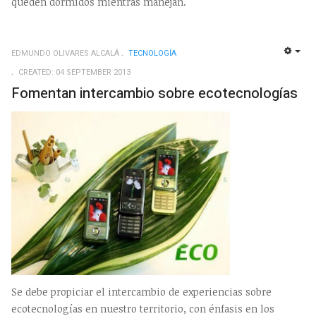
queden dormidos mientras manejan.
EDMUNDO OLIVARES ALCALÁ
TECNOLOGÍ­A
EMP
CREATED: 04 SEPTEMBER 2013
Fomentan intercambio sobre ecotecnologías
Se debe propiciar el intercambio de experiencias sobre
ecotecnologías en nuestro territorio, con énfasis en los