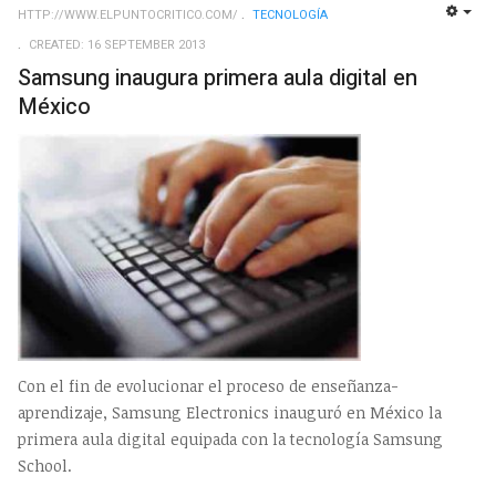
HTTP://WWW.ELPUNTOCRITICO.COM/
TECNOLOGÍ­A
EMP
CREATED: 16 SEPTEMBER 2013
Samsung inaugura primera aula digital en
México
Con el fin de evolucionar el proceso de enseñanza-
aprendizaje, Samsung Electronics inauguró en México la
primera aula digital equipada con la tecnología Samsung
School.