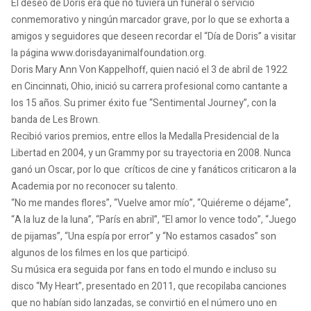
El deseo de Doris era que no tuviera un funeral o servicio
conmemorativo y ningún marcador grave, por lo que se exhorta a
amigos y seguidores que deseen recordar el “Día de Doris” a visitar
la página www.dorisdayanimalfoundation.org.
Doris Mary Ann Von Kappelhoff, quien nació el 3 de abril de 1922
en Cincinnati, Ohio, inició su carrera profesional como cantante a
los 15 años. Su primer éxito fue “Sentimental Journey”, con la
banda de Les Brown.
Recibió varios premios, entre ellos la Medalla Presidencial de la
Libertad en 2004, y un Grammy por su trayectoria en 2008. Nunca
ganó un Oscar, por lo que críticos de cine y fanáticos criticaron a la
Academia por no reconocer su talento.
“No me mandes flores”, “Vuelve amor mío”, “Quiéreme o déjame”,
“A la luz de la luna”, “París en abril”, “El amor lo vence todo”, “Juego
de pijamas”, “Una espía por error” y “No estamos casados” son
algunos de los filmes en los que participó.
Su música era seguida por fans en todo el mundo e incluso su
disco “My Heart”, presentado en 2011, que recopilaba canciones
que no habían sido lanzadas, se convirtió en el número uno en