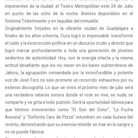
imponentes de la ciudad: el Teatro Metropólitan este 24 de Julio
en punto de las ocho de la noche. Boletos disponibles en el
Sistema Ticketmaster y en taquillas del inmueble.
Originalmente forjados en la vibrante ciudad de Guadalajara a
finales de los años ochenta, Cuca logró lo impensable: transformó
el ruido y la incorrección política en un discurso crudo y directo que
logró marcar profundamente a toda una generación de jóvenes
sedientos de autenticidad. Hoy, con la energía intacta y la misma
actitud desafiante que los vio nacer en los bares subterráneos de
Jalisco, la agrupación comandada por la inconfundible y potente
voz de José Fors no solo promete un recorrido exhaustivo por su
extensa discografía. Lo que se vivirá el próximo mes de julio será
una verdadera catarsis sonora donde el rock se vive, se suda, se
comparte y se grita a todo pulmón. Será la oportunidad idónea para
que himnos irreverentes como "El Son del Dolor", "La Pucha
Asesina" y "Señorita Cara de Pizza" retumben en cada butaca del
recinto, demostrando que su esencia rebelde se trae en la sangre y
no se puede fabricar.