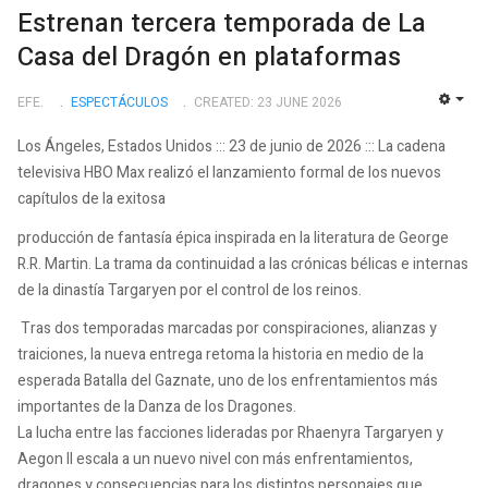
Estrenan tercera temporada de La
Casa del Dragón en plataformas
EFE.
ESPECTÁCULOS
CREATED: 23 JUNE 2026
EMP
Los Ángeles, Estados Unidos ::: 23 de junio de 2026 ::: La cadena
televisiva HBO Max realizó el lanzamiento formal de los nuevos
capítulos de la exitosa
producción de fantasía épica inspirada en la literatura de George
R.R. Martin. La trama da continuidad a las crónicas bélicas e internas
de la dinastía Targaryen por el control de los reinos.
Tras dos temporadas marcadas por conspiraciones, alianzas y
traiciones, la nueva entrega retoma la historia en medio de la
esperada Batalla del Gaznate, uno de los enfrentamientos más
importantes de la Danza de los Dragones.
La lucha entre las facciones lideradas por Rhaenyra Targaryen y
Aegon II escala a un nuevo nivel con más enfrentamientos,
dragones y consecuencias para los distintos personajes que