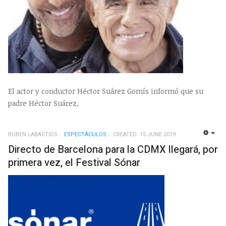
El actor y conductor Héctor Suárez Gomís informó que su
padre Héctor Suárez,
RUBEN LABASTIDS
ESPECTÁCULOS
CREATED: 15 JUNE 2019
EMP
Directo de Barcelona para la CDMX llegará, por
primera vez, el Festival Sónar