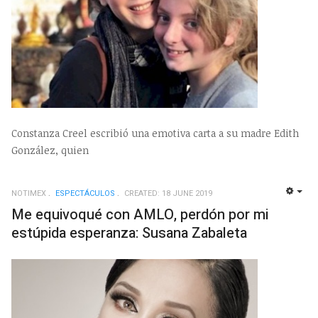
Constanza Creel escribió una emotiva carta a su madre Edith
González, quien
NOTIMEX
ESPECTÁCULOS
CREATED: 18 JUNE 2019
EMP
Me equivoqué con AMLO, perdón por mi
estúpida esperanza: Susana Zabaleta