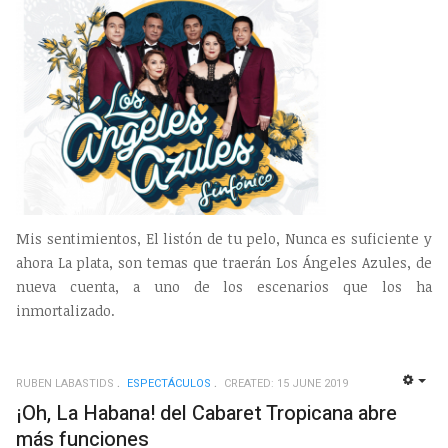
Mis sentimientos, El listón de tu pelo, Nunca es suficiente y
ahora La plata, son temas que traerán Los Ángeles Azules, de
nueva cuenta, a uno de los escenarios que los ha
inmortalizado.
RUBEN LABASTIDS
ESPECTÁCULOS
CREATED: 15 JUNE 2019
EMP
¡Oh, La Habana! del Cabaret Tropicana abre
más funciones