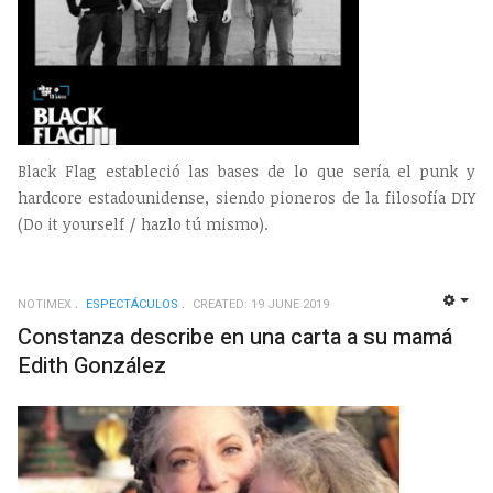
Black Flag estableció las bases de lo que sería el punk y
hardcore estadounidense, siendo pioneros de la filosofía DIY
(Do it yourself / hazlo tú mismo).
NOTIMEX
ESPECTÁCULOS
CREATED: 19 JUNE 2019
EMP
Constanza describe en una carta a su mamá
Edith González