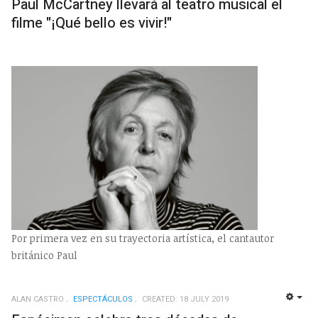
Paul McCartney llevará al teatro musical el
filme "¡Qué bello es vivir!"
Por primera vez en su trayectoria artística, el cantautor
británico Paul
ALAN CASTRO
ESPECTÁCULOS
CREATED: 18 JULY 2019
EMP