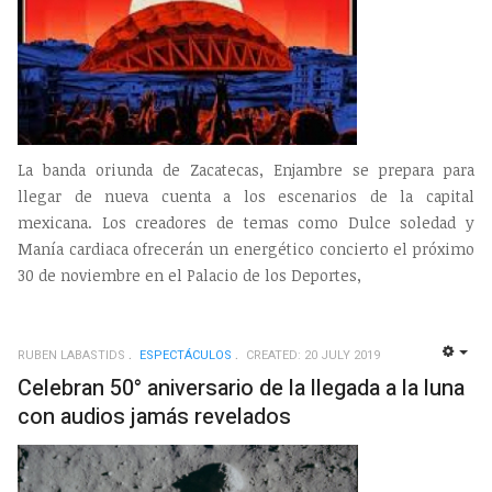
La banda oriunda de Zacatecas, Enjambre se prepara para
llegar de nueva cuenta a los escenarios de la capital
mexicana. Los creadores de temas como Dulce soledad y
Manía cardiaca ofrecerán un energético concierto el próximo
30 de noviembre en el Palacio de los Deportes,
RUBEN LABASTIDS
ESPECTÁCULOS
CREATED: 20 JULY 2019
EMP
Celebran 50° aniversario de la llegada a la luna
con audios jamás revelados