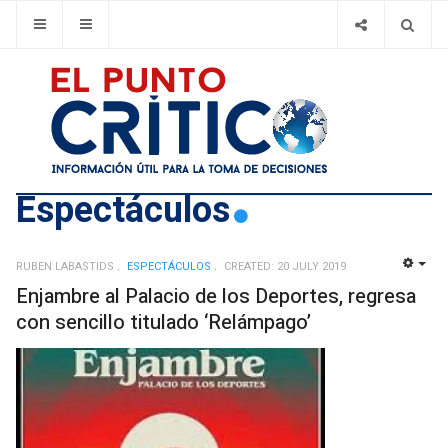
Espectáculos
RUBEN LABASTIDS
ESPECTÁCULOS
CREATED: 20 JULY 2019
EMP
Enjambre al Palacio de los Deportes, regresa
con sencillo titulado ‘Relámpago’