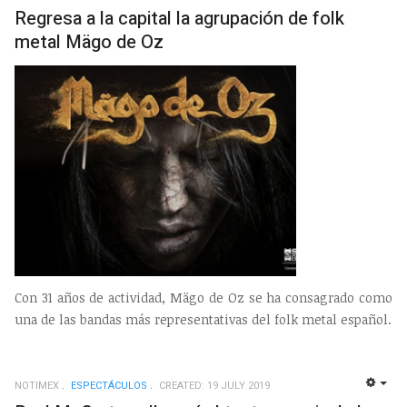
EMP
Regresa a la capital la agrupación de folk
metal Mägo de Oz
Con 31 años de actividad, Mägo de Oz se ha consagrado como
una de las bandas más representativas del folk metal español.
NOTIMEX
ESPECTÁCULOS
CREATED: 19 JULY 2019
EMP