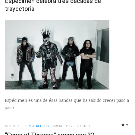
Espécimen celebra tres décadas de
trayectoria
Espécimen es una de ésas bandas que ha sabido crecer paso a
paso
NOTIMEX
ESPECTÁCULOS
CREATED: 17 JULY 2019
EMP