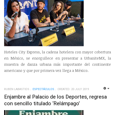
Hoteles City Express, la cadena hotelera con mayor cobertura
en México, se enorgullece en presentar a UrbaniteMX, la
muestra de danza urbana más importante del continente
americano y que por primera vez llega a México.
RUBEN LABASTIDS
ESPECTÁCULOS
CREATED: 20 JULY 2019
EMP
Enjambre al Palacio de los Deportes, regresa
con sencillo titulado ‘Relámpago’