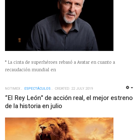
* La cinta de superhéroes rebasó a Avatar en cuanto a
recaudación mundial en
NOTIMEX
ESPECTÁCULOS
CREATED: 22 JULY 2019
EMP
”El Rey León" de acción real, el mejor estreno
de la historia en julio