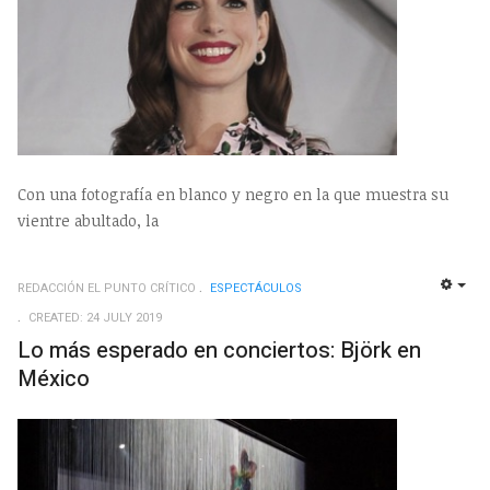
Con una fotografía en blanco y negro en la que muestra su
vientre abultado, la
REDACCIÓN EL PUNTO CRÍTICO
ESPECTÁCULOS
EMP
CREATED: 24 JULY 2019
Lo más esperado en conciertos: Björk en
México