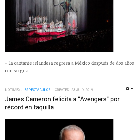
- La cantante islandesa regresa a México después de dos años
con su gira
NOTIMEX
ESPECTÁCULOS
CREATED: 23 JULY 2019
EMP
James Cameron felicita a "Avengers" por
récord en taquilla