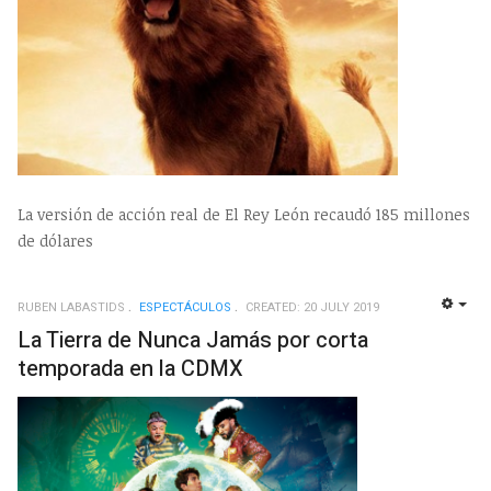
La versión de acción real de El Rey León recaudó 185 millones
de dólares
RUBEN LABASTIDS
ESPECTÁCULOS
CREATED: 20 JULY 2019
EMP
La Tierra de Nunca Jamás por corta
temporada en la CDMX