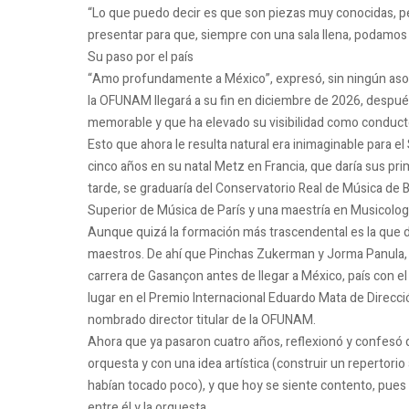
“Lo que puedo decir es que son piezas muy conocidas, p
presentar para que, siempre con una sala llena, podamos f
Su paso por el país
“Amo profundamente a México”, expresó, sin ningún aso
la OFUNAM llegará a su fin en diciembre de 2026, despu
memorable y que ha elevado su visibilidad como conducto
Esto que ahora le resulta natural era inimaginable para 
cinco años en su natal Metz en Francia, que daría sus p
tarde, se graduaría del Conservatorio Real de Música de B
Superior de Música de París y una maestría en Musicología
Aunque quizá la formación más trascendental es la que
maestros. De ahí que Pinchas Zukerman y Jorma Panula, 
carrera de Gasançon antes de llegar a México, país con 
lugar en el Premio Internacional Eduardo Mata de Direcci
nombrado director titular de la OFUNAM.
Ahora que ya pasaron cuatro años, reflexionó y confesó q
orquesta y con una idea artística (construir un repertori
habían tocado poco), y que hoy se siente contento, pues
entre él y la orquesta.