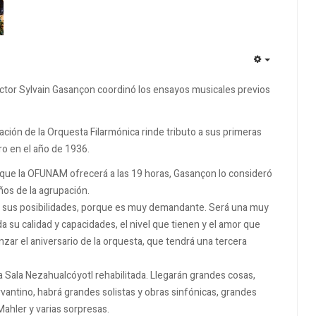
EMPTY
irector Sylvain Gasançon coordinó los ensayos musicales previos
tación de la Orquesta Filarmónica rinde tributo a sus primeras
o en el año de 1936.
r que la OFUNAM ofrecerá a las 19 horas, Gasançon lo consideró
ños de la agrupación.
as sus posibilidades, porque es muy demandante. Será una muy
su calidad y capacidades, el nivel que tienen y el amor que
zar el aniversario de la orquesta, que tendrá una tercera
Sala Nezahualcóyotl rehabilitada. Llegarán grandes cosas,
Cervantino, habrá grandes solistas y obras sinfónicas, grandes
Mahler y varias sorpresas.