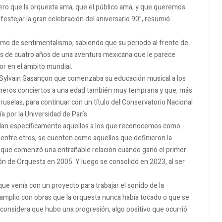
ero que la orquesta ama, que el público ama, y que queremos
estejar la gran celebración del aniversario 90”, resumió.
mo de sentimentalismo, sabiendo que su periodo al frente de
és de cuatro años de una aventura mexicana que le parece
r en el ámbito mundial.
el Sylvain Gasançon que comenzaba su educación musical a los
rimeros conciertos a una edad también muy temprana y que, más
ruselas, para continuar con un título del Conservatorio Nacional
 por la Universidad de París.
 dan específicamente aquellos a los que reconocemos como
entre otros, se cuenten como aquellos que definieron la
el que comenzó una entrañable relación cuando ganó el primer
ón de Orquesta en 2005. Y luego se consolidó en 2023, al ser
ue venía con un proyecto para trabajar el sonido de la
o amplio con obras que la orquesta nunca había tocado o que se
 considera que hubo una progresión, algo positivo que ocurrió