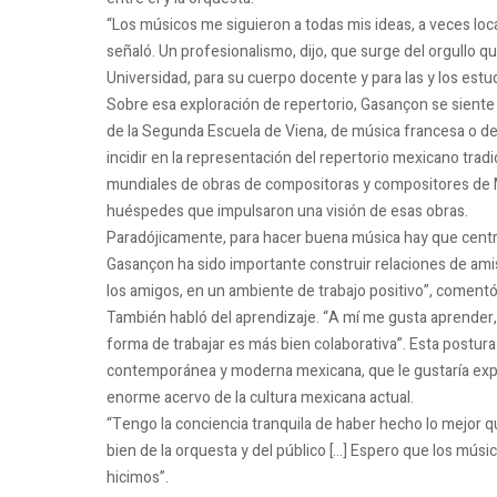
“Los músicos me siguieron a todas mis ideas, a veces lo
señaló. Un profesionalismo, dijo, que surge del orgullo 
Universidad, para su cuerpo docente y para las y los estu
Sobre esa exploración de repertorio, Gasançon se siente 
de la Segunda Escuela de Viena, de música francesa o de
incidir en la representación del repertorio mexicano tradi
mundiales de obras de compositoras y compositores de Méx
huéspedes que impulsaron una visión de esas obras.
Paradójicamente, para hacer buena música hay que centr
Gasançon ha sido importante construir relaciones de amis
los amigos, en un ambiente de trabajo positivo”, comentó
También habló del aprendizaje. “A mí me gusta aprender, 
forma de trabajar es más bien colaborativa”. Esta postur
contemporánea y moderna mexicana, que le gustaría explor
enorme acervo de la cultura mexicana actual.
“Tengo la conciencia tranquila de haber hecho lo mejor q
bien de la orquesta y del público […] Espero que los mú
hicimos”.