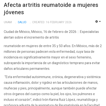
Afecta artritis reumatoide a mujeres
jóvenes
UNAM
SALUD
CREATED: 16 FEBRUARY 2026
EMP
Ciudad de México, México, 16 de febrero de 2026 ::: Especialistas
alertan sobre el incremento de artritis
reumatoide en mujeres de entre 35 y 50 años. En México, más de 2
millones de personas padecen esta enfermedad, cuya tasa de
incidencia es significativamente mayor en el sexo femenino,
subrayando la importancia de un diagnóstico temprano para evitar
daños articulares permanentes.
“Esta enfermedad autoimmune, crónica, degenerativa y sistémica
causa inflamación, dolor y rigidez en las articulaciones de manos,
muñecas y pies, principalmente, aunque también puede afectar
otros órganos del cuerpo como la piel, los ojos, los pulmones e
incluso el corazón”, indicó Ivón Karina Ruiz López, reumatóloga y
profesora adjunta de la asignatura de Reumatología en la Facultad