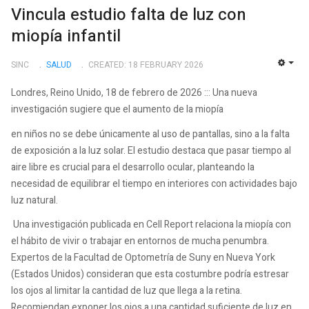
Vincula estudio falta de luz con
miopía infantil
SINC
SALUD
CREATED: 18 FEBRUARY 2026
EMP
Londres, Reino Unido, 18 de febrero de 2026 ::: Una nueva
investigación sugiere que el aumento de la miopía
en niños no se debe únicamente al uso de pantallas, sino a la falta
de exposición a la luz solar. El estudio destaca que pasar tiempo al
aire libre es crucial para el desarrollo ocular, planteando la
necesidad de equilibrar el tiempo en interiores con actividades bajo
luz natural.
Una investigación publicada en Cell Report relaciona la miopía con
el hábito de vivir o trabajar en entornos de mucha penumbra.
Expertos de la Facultad de Optometría de Suny en Nueva York
(Estados Unidos) consideran que esta costumbre podría estresar
los ojos al limitar la cantidad de luz que llega a la retina.
Recomiendan exponer los ojos a una cantidad suficiente de luz en