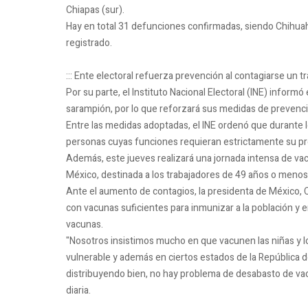
Chiapas (sur).
Hay en total 31 defunciones confirmadas, siendo Chihuah
registrado.
::: Ente electoral refuerza prevención al contagiarse un t
Por su parte, el Instituto Nacional Electoral (INE) infor
sarampión, por lo que reforzará sus medidas de prevenci
Entre las medidas adoptadas, el INE ordenó que durante l
personas cuyas funciones requieran estrictamente su pre
Además, este jueves realizará una jornada intensa de va
México, destinada a los trabajadores de 49 años o menos
Ante el aumento de contagios, la presidenta de México, 
con vacunas suficientes para inmunizar a la población y e
vacunas.
"Nosotros insistimos mucho en que vacunen las niñas y l
vulnerable y además en ciertos estados de la República d
distribuyendo bien, no hay problema de desabasto de vac
diaria.