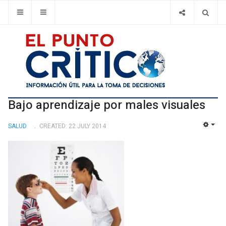
Bajo aprendizaje por males visuales
SALUD
CREATED: 22 JULY 2014
EMP